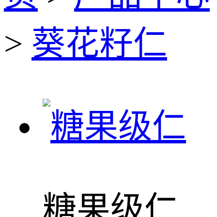
>
葵花籽仁
糖果级仁