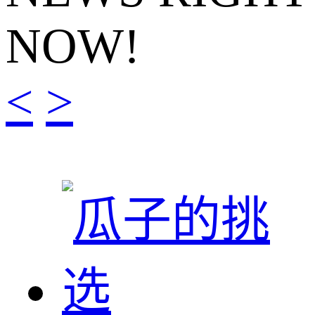
NOW!
<
>