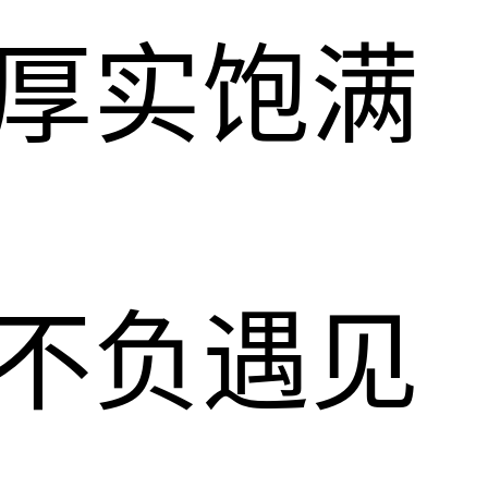
 厚实饱满
 不负遇见