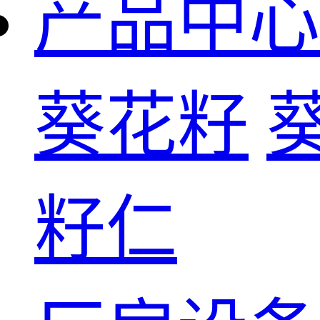
产品中心
葵花籽
籽仁