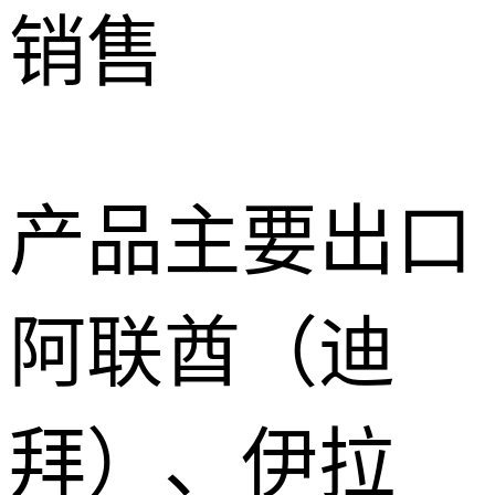
销售
产品主要出口
阿联酋（迪
拜）、伊拉