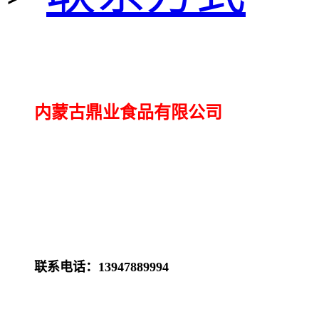
内蒙古鼎业食品有限公司
联系电话：13947889994