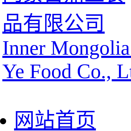
品有限公司
Inner Mongolia
Ye Food Co., L
网站首页