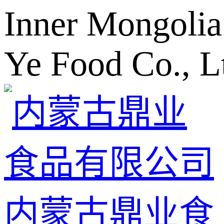
Inner Mongolia
Ye Food Co., L
内蒙古鼎业食