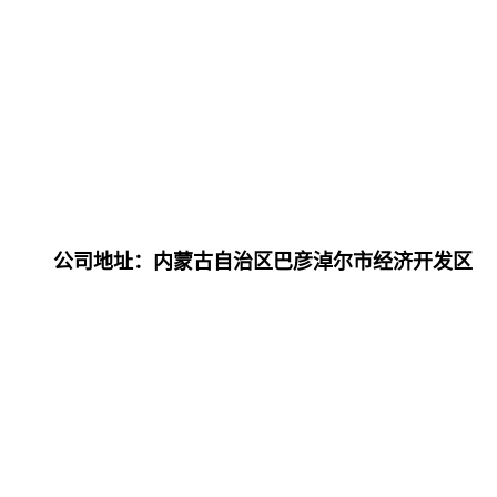
公司地址：内蒙古自治区巴彦淖尔市经济开发区