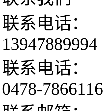
联系电话：
13947889994
联系电话：
0478-7866116