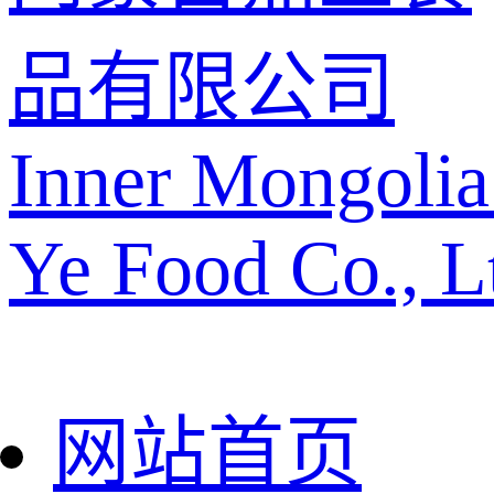
品有限公司
Inner Mongolia
Ye Food Co., L
网站首页