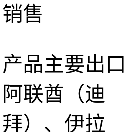
销售
产品主要出口
阿联酋（迪
拜）、伊拉