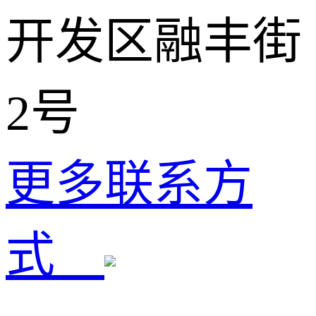
开发区融丰街
2号
更多联系方
式