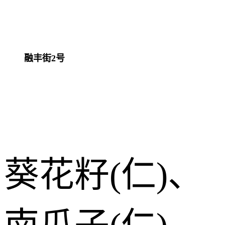
融丰街2号
葵花籽(仁)、