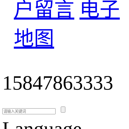
户留言
电子
地图
15847863333
Language