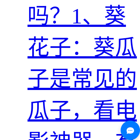
吗？1、葵
花子：葵瓜
子是常见的
瓜子，看电