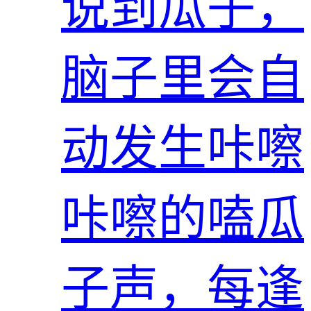
说到瓜子，
脑子里会自
动发生咔嚓
咔嚓的嗑瓜
子声，每逢