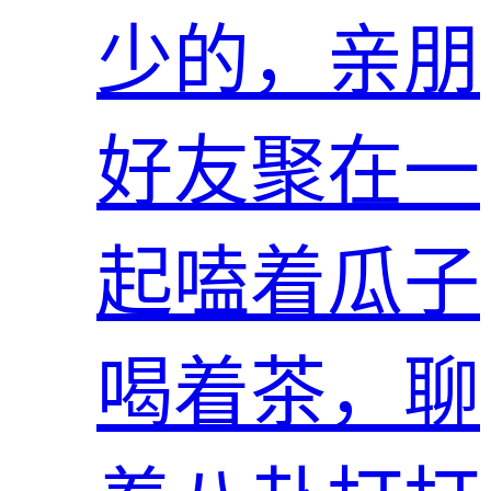
少的，亲朋
好友聚在一
起嗑着瓜子
喝着茶，聊