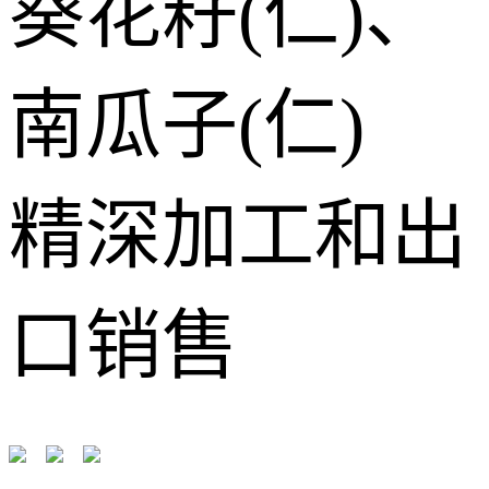
葵花籽(仁)、
南瓜子(仁)
精深加工和出
口销售